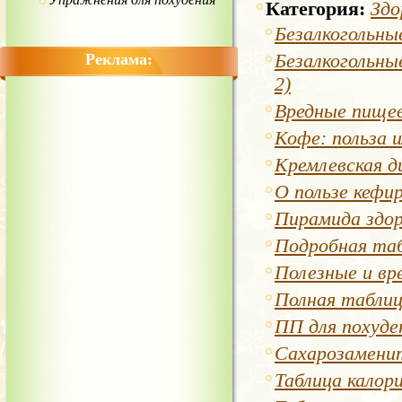
Категория:
Здо
Безалкогольны
Безалкогольны
Реклама:
2)
Вредные пище
Кофе: польза и
Кремлевская д
О пользе кефир
Пирамида здор
Подробная та
Полезные и вр
Полная таблиц
ПП для похуде
Сахарозамени
Таблица калор