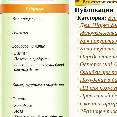
Все статьи сайт
Рубрики
Публикации
Категория:
Все
Все о похудении
Душ Шарко для
Иглоукалывани
Полезное
Как похудеть
Здоровое питание
Как похудеть, 
Диеты
Определение и
Полезные продукты
Осторожно! А
Рецепты диетических блюд
для похудения
Ошибки при по
Похудение в б
Книги, журналы о похудении
ПП для похуде
Правильный бе
Фитнес
Скачать прогр
Бодифлекс
“Разноцветно
Йога
Упражнения для похудения