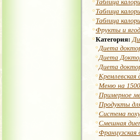
Таблица калор
Таблица калор
Таблица калор
Фрукты и яго
Категория:
Д
Диета доктор
Диета Докто
Диета доктор
Кремлевская 
Меню на 1500
Примерное ме
Продукты дл
Система поху
Смешная дие
Французская 