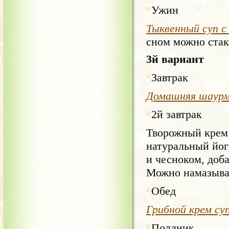
Ужин
Тыквенный суп с
сном можно стак
3й вариант
Завтрак
Домашняя шаур
2й завтрак
Творожный крем 
натуральный йог
и чесноком, доб
Можно намазыва
Обед
Грибной крем су
Полдник