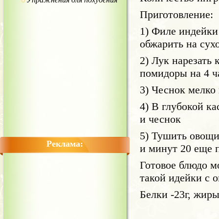
Приготовление:
1) Филе индейки
обжарить на сух
2) Лук нарезать 
помидоры на 4 ч
3) Чеснок мелко 
4) В глубокой к
и чеснок
5) Тушить овощи
Реклама:
и минут 20 еще п
Готовое блюдо м
такой идейки с о
Белки -23г, жиры 