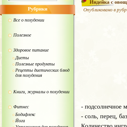
Индейка с ово
Рубрики
Опубликовано в руб
Все о похудении
Полезное
Здоровое питание
Диеты
Полезные продукты
Рецепты диетических блюд
для похудения
Книги, журналы о похудении
- подсолнечное м
Фитнес
Бодифлекс
- соль, перец, б
Йога
Количество ингр
Упражнения для похудения