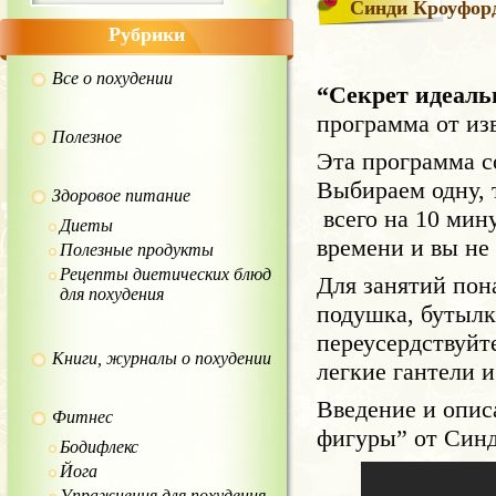
Синди Кроуфорд
Рубрики
Все о похудении
“Секрет идеал
программа от из
Полезное
Эта программа с
Выбираем одну, 
Здоровое питание
всего на 10 мину
Диеты
времени и вы не
Полезные продукты
Рецепты диетических блюд
Для занятий пона
для похудения
подушка, бутылк
переусердствуйт
Книги, журналы о похудении
легкие гантели 
Введение и опис
Фитнес
фигуры” от Синд
Бодифлекс
Йога
Упражнения для похудения