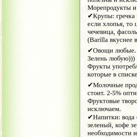
Морепродукты и 
✔Крупы: гречка 
если хлопья, то 
чечевица, фасоль
(Barilla вкуснее в
✔Овощи любые. 
Зелень любую)))
Фрукты употребл
которые в списк
✔Молочные прод
стоит. 2-5% опт
Фруктовые творо
исключаем.
✔Напитки: вода 
зеленый, кофе зе
необходимости и