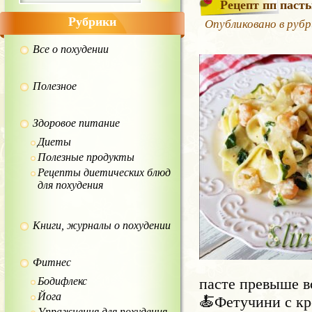
Рецепт пп паст
Рубрики
Опубликовано в руб
Все о похудении
Полезное
Здоровое питание
Диеты
Полезные продукты
Рецепты диетических блюд
для похудения
Книги, журналы о похудении
Фитнес
Бодифлекс
пасте превыше в
Йога
🍝Фетучини с кр
Упражнения для похудения