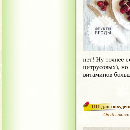
нет! Ну точнее е
цитрусовых), но 
витаминов больш
ПП для похуден
Опубликован