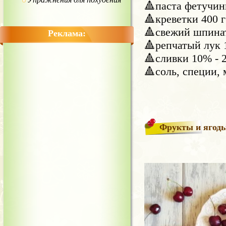
🔺️паста фетучини
🔺️креветки 400 г
🔺️свежий шпина
Реклама:
🔺️репчатый лук 
🔺️сливки 10% - 
🔺️соль, специи, 
Фрукты и ягод