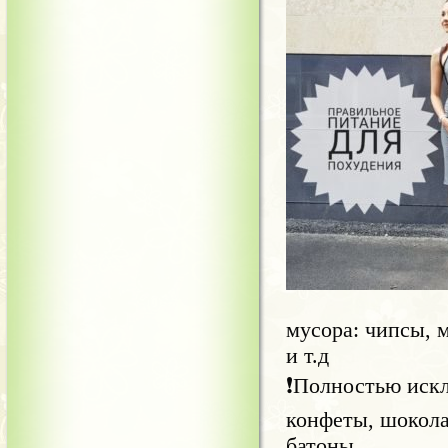
мусора: чипсы, м
и т.д
❗Полностью искл
конфеты, шокола
батоны.