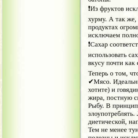
❗Из фруктов искл
хурму. А так же,
продуктах огром
исключаем полно
❗Сахар соответс
использовать сах
вкусу почти как 
Теперь о том, чт
✔Мясо. Идеально:
хотите) и говяди
жира, постную с
Рыбу. В принцип
злоупотреблять.
диетической, на
Тем не менее тун
полезны и исключ