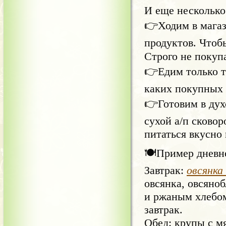
И еще несколько
👉Ходим в мага
продуктов. Чтоб
Строго не покуп
👉Едим только т
каких покупных 
👉Готовим в дух
сухой а/п сковор
питаться вкусно 
🍽Пример дневно
Завтрак:
овсянка
овсянка, овсяно
и ржаным хлебом
завтрак.
Обед: крупы с м