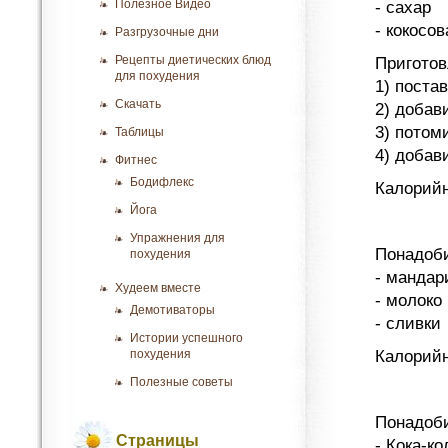
Полезное Видео
- сахар
- кокосо
Разгрузочные дни
Рецепты диетических блюд
Приготов
для похудения
1) поста
Скачать
2) добав
3) потом
Таблицы
4) добав
Фитнес
Бодифлекс
Калорийн
Йога
Упражнения для
Понадоби
похудения
- мандар
Худеем вместе
- молоко
Демотиваторы
- сливки
Истории успешного
похудения
Калорийн
Полезные советы
Понадоби
Страницы
- Кока-ко