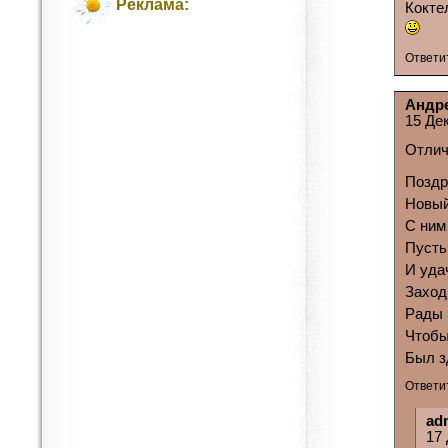
Реклама:
Кокте
Ответи
Андр
15 Де
Отлич
Поздр
Новый
С ним
Пусть
И удач
Заход
Рады 
Чтобы
Был з
Ответи
ad
17 