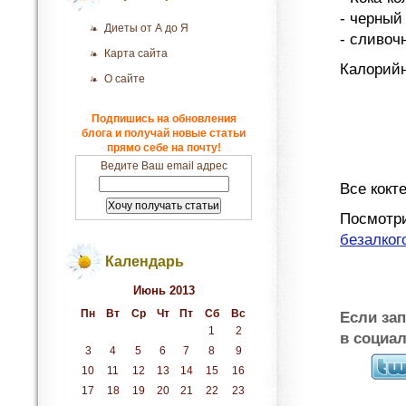
- черный
Диеты от А до Я
- сливоч
Карта сайта
Калорийн
О сайте
Подпишись на обновления
блога и получай новые статьи
прямо себе на почту!
Ведите Ваш email адрес
Все кокт
Посмотри
безалког
Календарь
Июнь 2013
Пн
Вт
Ср
Чт
Пт
Сб
Вс
Если за
1
2
в социа
3
4
5
6
7
8
9
10
11
12
13
14
15
16
17
18
19
20
21
22
23