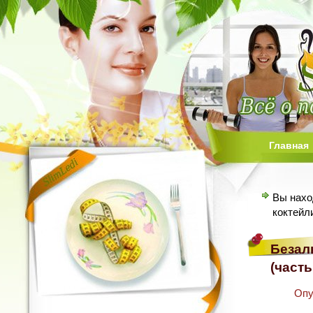
Главная
Вы нахо
коктейл
Безал
(часть
Опу