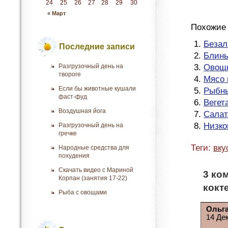
24
25
26
27
28
29
30
« Март
Похожие 
Безал
Последние записи
Блины
Разгрузочный день на
Овощн
твороге
Мясо 
Если бы животные кушали
Рыбн
фаст-фуд
Вегет
Воздушная йога
Салат
Низко
Разгрузочный день на
гречке
Теги:
вку
Народные средства для
похудения
Скачать видео с Мариной
3 ко
Корпан (занятия 17-22)
кокт
Рыба с овощами
Ольг
14 Де