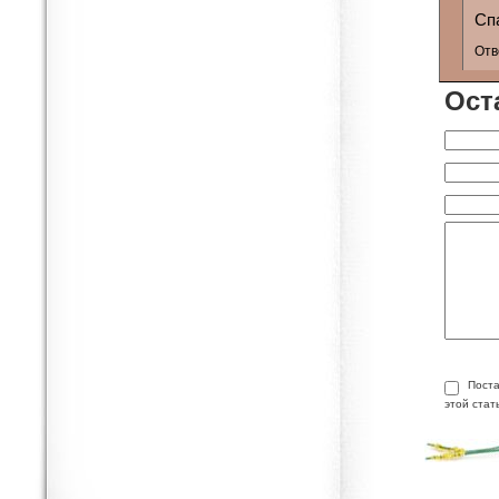
Сп
Отв
Ост
Поста
этой стат