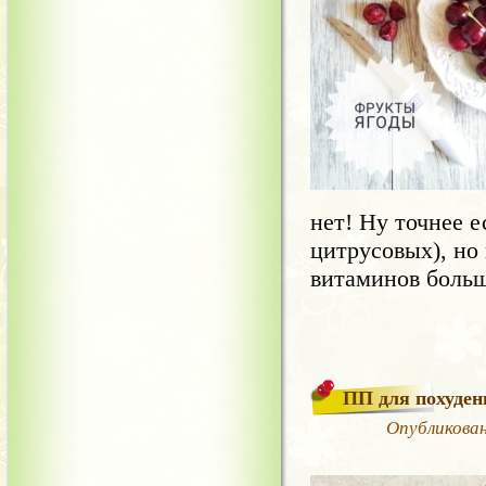
нет! Ну точнее е
цитрусовых), но 
витаминов больш
ПП для похуден
Опубликован