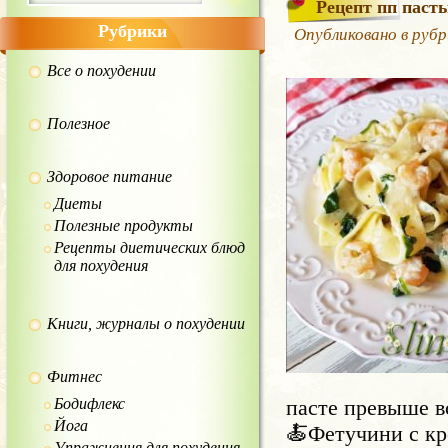
Рецепт пп паст
Рубрики
Опубликовано в руб
Все о похудении
Полезное
Здоровое питание
Диеты
Полезные продукты
Рецепты диетических блюд
для похудения
Книги, журналы о похудении
Фитнес
Бодифлекс
пасте превыше в
Йога
🍝Фетучини с кр
Упражнения для похудения