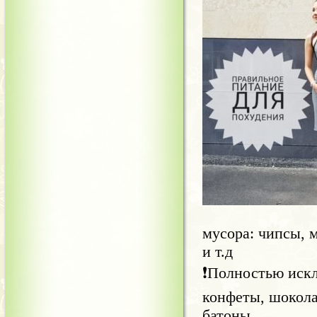
мусора: чипсы, м
и т.д
❗Полностью искл
конфеты, шокола
батоны.