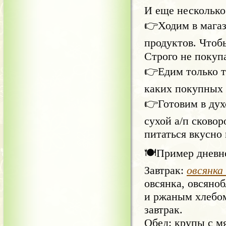
И еще несколько
👉Ходим в мага
продуктов. Чтоб
Строго не покуп
👉Едим только т
каких покупных 
👉Готовим в дух
сухой а/п сковор
питаться вкусно 
🍽Пример дневно
Завтрак:
овсянка
овсянка, овсяно
и ржаным хлебом
завтрак.
Обед: крупы с м