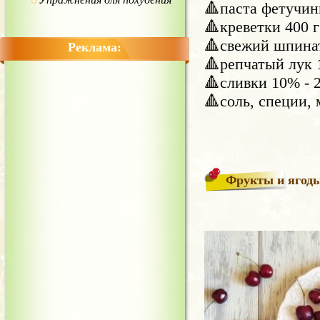
🔺️паста фетучини
🔺️креветки 400 г
🔺️свежий шпина
Реклама:
🔺️репчатый лук 
🔺️сливки 10% - 
🔺️соль, специи, 
Фрукты и ягод