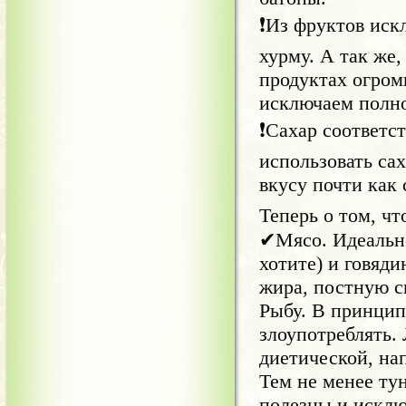
❗Из фруктов искл
хурму. А так же,
продуктах огром
исключаем полно
❗Сахар соответс
использовать сах
вкусу почти как 
Теперь о том, чт
✔Мясо. Идеально:
хотите) и говяди
жира, постную с
Рыбу. В принцип
злоупотреблять.
диетической, на
Тем не менее тун
полезны и исключ