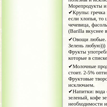
Морепродукты и 
✔Крупы: гречка 
если хлопья, то 
чечевица, фасоль
(Barilla вкуснее в
✔Овощи любые. 
Зелень любую)))
Фрукты употребл
которые в списк
✔Молочные прод
стоит. 2-5% опт
Фруктовые творо
исключаем.
✔Напитки: вода 
зеленый, кофе зе
необходимости и