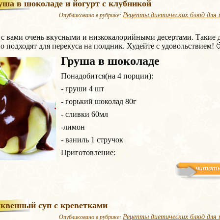
уша в шоколаде и йогурт с клубникой
Рецепты диетических блюд для 
Опубликовано в рубрике:
с вами очень вкусными и низкокалорийными десертами. Такие 
о подходят для перекуса на полдник. Худейте с удовольствием! 
Груша в шоколаде
Понадобится(на 4 порции):
- груши 4 шт
- горький шоколад 80г
- сливки 60мл
-лимон
- ваниль 1 стручок
Приготовление:
квенный суп с креветками
Рецепты диетических блюд для 
Опубликовано в рубрике: