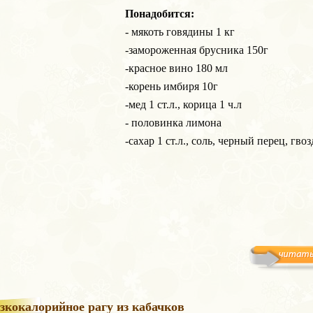
Понадобится:
- мякоть говядины 1 кг
-замороженная брусника 150г
-красное вино 180 мл
-корень имбиря 10г
-мед 1 ст.л., корица 1 ч.л
- половинка лимона
-сахар 1 ст.л., соль, черный перец, гво
зкокалорийное рагу из кабачков