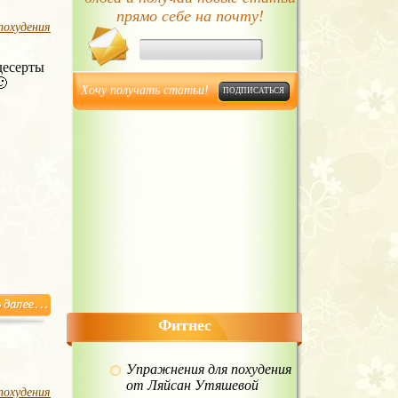
прямо себе на почту!
похудения
десерты
🙂
Хочу получать статьи!
Фитнес
Упражнения для похудения
от Ляйсан Утяшевой
похудения