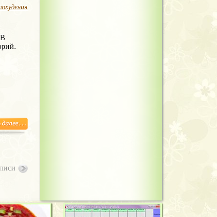
похудения
 В
орий.
писи