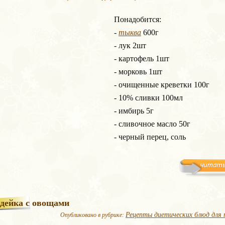
Понадобится:
-
тыква
600г
- лук 2шт
- картофель 1шт
- морковь 1шт
- очищенные креветки 100г
- 10% сливки 100мл
- имбирь 5г
- сливочное масло 50г
- черный перец, соль
дейка с овощами
Рецепты диетических блюд для 
Опубликовано в рубрике: