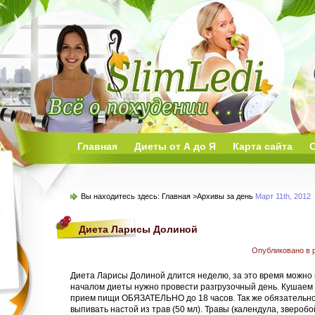
Главная
Диеты от А до Я
Карта сайта
О
Вы находитесь здесь:
Главная
>Архивы за день
Март 11th, 2012
Диета Ларисы Долиной
Опубликовано в 
Диета Ларисы Долиной длится неделю, за это время можно п
началом диеты нужно провести разгрузочный день. Кушаем 
прием пищи ОБЯЗАТЕЛЬНО до 18 часов. Так же обязательно
выпивать настой из трав (50 мл). Травы (календула, зверобо