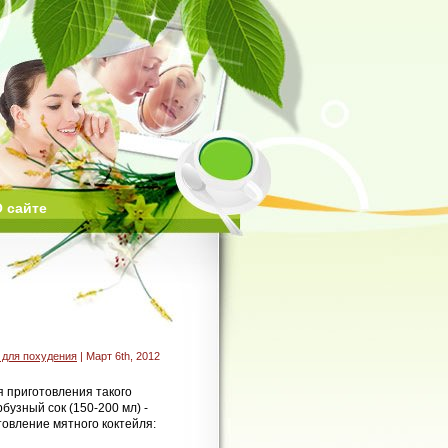
 сайте
 для похудения
| Март 6th, 2012
я приготовления такого
рбузный сок (150-200 мл) -
товление мятного коктейля: