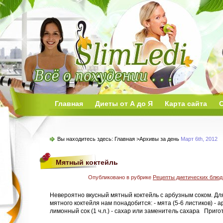
Главная
Диеты от А до Я
Карта сайта
О
Вы находитесь здесь:
Главная
>Архивы за день
Март 6th, 2012
Мятный коктейль
Опубликовано в рубрике
Рецепты диетических блюд
Невероятно вкусный мятный коктейль с арбузным соком. Дл
мятного коктейля нам понадобится: - мята (5-6 листиков) - а
лимонный сок (1 ч.л.) - сахар или заменитель сахара Приго