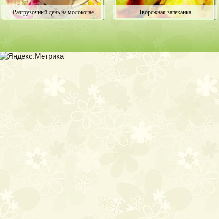
Разгрузочный день на молокочае
Творожная запеканка