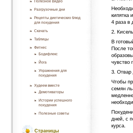
Полезное Видео
Необходи
Разгрузочные дни
кипятка 
Рецепты диетических блюд
4 раза в
для похудения
Скачать
2. Кисел
Таблицы
В готовы
Фитнес
После тог
Бодифлекс
образовы
чувство 
Йога
Упражнения для
3. Отвар
похудения
Чтобы пр
Худеем вместе
семян ль
Демотиваторы
медленно
Истории успешного
необходим
похудения
Похудени
Полезные советы
дней, с 
курса.
Страницы