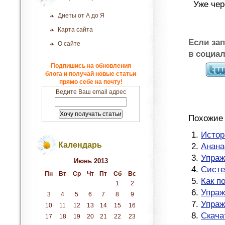
Уже чер
Диеты от А до Я
Карта сайта
Если за
О сайте
в социа
Подпишись на обновления
блога и получай новые статьи
прямо себе на почту!
Ведите Ваш email адрес
Похожие 
Истор
Календарь
Анана
Упраж
Июнь 2013
Систе
Пн
Вт
Ср
Чт
Пт
Сб
Вс
Как п
1
2
Упраж
3
4
5
6
7
8
9
Упраж
10
11
12
13
14
15
16
Скача
17
18
19
20
21
22
23