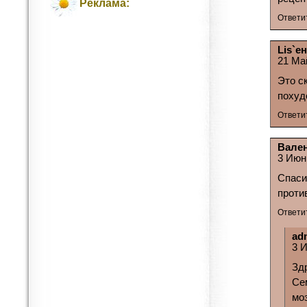
Реклама:
Ответи
Lis`е
21 Ма
Это с
похуд
Ответи
Вале
3 Июн
Спаси
проти
Ответи
ad
3 
Зд
Се
мо