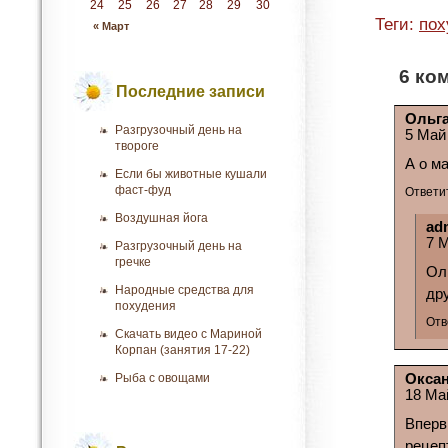
24
25
26
27
28
29
30
Теги:
пох
« Март
6 ко
Последние записи
Ольг
Разгрузочный день на
5 Май
твороге
А о м
Если бы животные кушали
фаст-фуд
Ответи
Воздушная йога
ad
7 М
Разгрузочный день на
гречке
Ол
Народные средства для
дру
похудения
Отв
Скачать видео с Мариной
Корпан (занятия 17-22)
Рыба с овощами
Окса
18 Ма
Вперв
рецеп