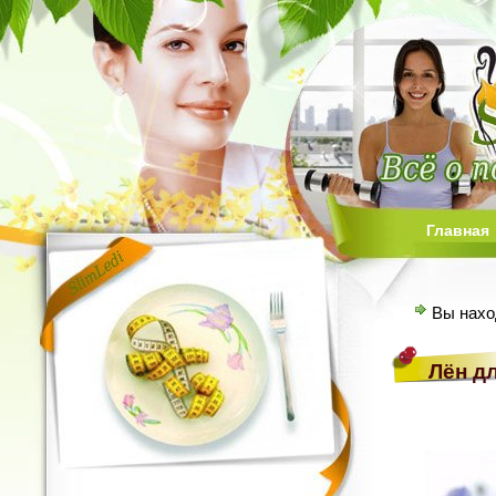
Главная
Вы нахо
Лён д