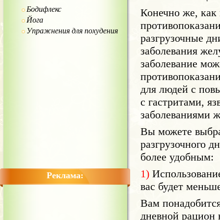
Бодифлекс
Конечно же, как
Йога
противопоказани
Упражнения для похудения
разгрузочные д
заболевания жел
заболевание мож
противопоказани
для людей с пов
с гастритами, я
заболеваниями ж
Вы можете выбра
разгрузочного д
более удобным:
1)
Использование
Реклама:
вас будет меньш
Вам понадобится 
дневной рацион 