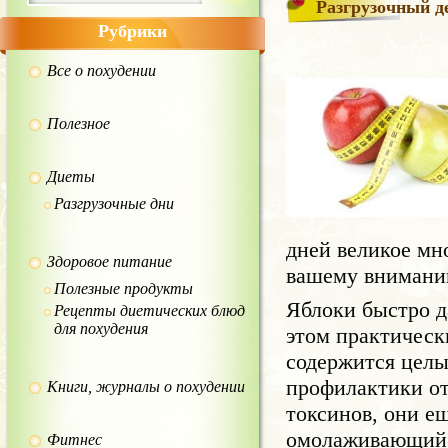
Разгрузочный д
Рубрики
Все о похудении
Полезное
Диеты
Разгрузочные дни
дней великое мн
Здоровое питание
вашему вниман
Полезные продукты
Яблоки быстро д
Рецепты диетических блюд
для похудения
этом практическ
содержится целы
профилактики от
Книги, журналы о похудении
токсинов, они е
омолаживающий 
Фитнес