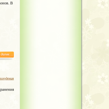
онов. В
похудения
хранения