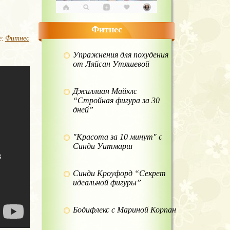
Фитнес
Фитнес
е:
Упражнения для похудения
от Ляйсан Утяшевой
Джиллиан Майклс
“Стройная фигура за 30
дней”
"Красота за 10 минут" с
Синди Уитмарш
Синди Кроуфорд “Секрет
идеальной фигуры”
Бодифлекс с Мариной Корпан