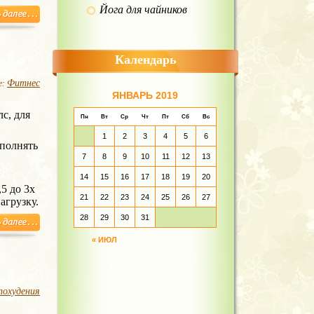
Йога для чайников
Календарь
Фитнес
е:
ЯНВАРЬ 2019
с, для
Пн
Вт
Ср
Чт
Пт
Сб
Вс
1
2
3
4
5
6
ыполнять
7
8
9
10
11
12
13
14
15
16
17
18
19
20
5 до 3х
21
22
23
24
25
26
27
агрузку.
28
29
30
31
« ИЮЛ
похудения