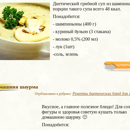
Диетический грибной суп из шампинь
порции такого супа всего 48 ккал.
Понадобится:
- шампиньоны (400 г)
- куриный бульон (3 стакана)
- молоко 0,5% (200 мл)
- лук (1шт)
-соль, зелень
машняя шаурма
Рецепты диетических блюд для 
Опубликовано в рубрике:
Вкусное, а главное полезное блюдо! Для со
фигуры и здоровья советую кушать только
домашнюю шаурму. 🙂
Понадобится: