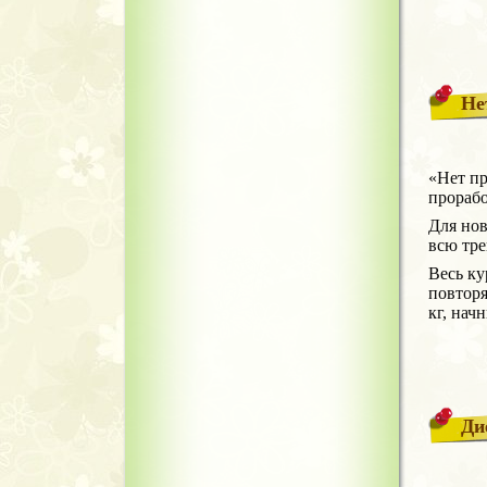
Не
«Нет пр
прорабо
Для нов
всю тре
Весь ку
повторя
кг, нач
Ди