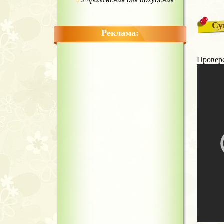
Cу
Реклама:
Провере