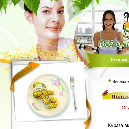
Главная
Вы нахо
Польз
Опу
Курага в