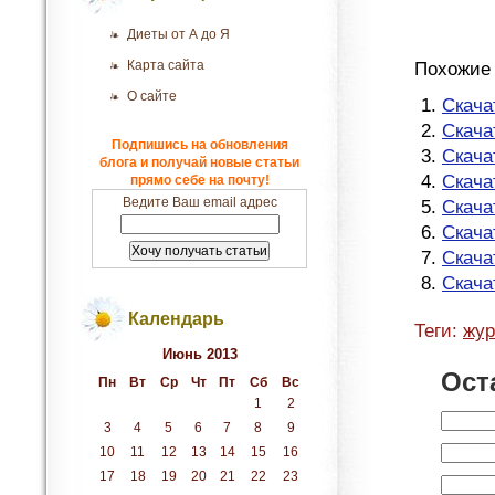
Диеты от А до Я
Карта сайта
Похожие 
О сайте
Скача
Скача
Подпишись на обновления
Скача
блога и получай новые статьи
Скача
прямо себе на почту!
Ведите Ваш email адрес
Скача
Скача
Скача
Скача
Календарь
Теги:
жур
Июнь 2013
Ост
Пн
Вт
Ср
Чт
Пт
Сб
Вс
1
2
3
4
5
6
7
8
9
10
11
12
13
14
15
16
17
18
19
20
21
22
23