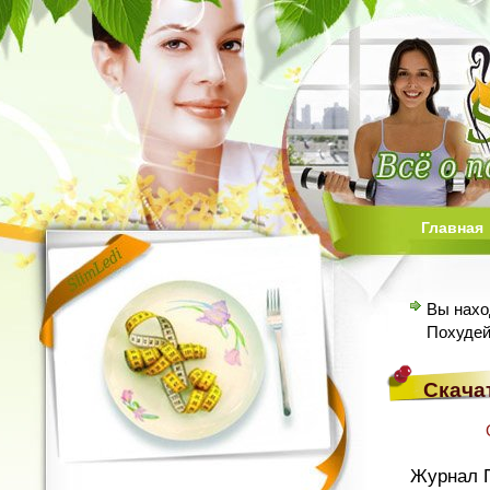
Главная
Вы нахо
Похудей
Скача
Журнал П