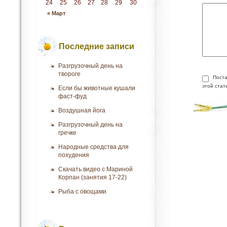
24
25
26
27
28
29
30
« Март
Последние записи
Разгрузочный день на
твороге
Поста
этой стат
Если бы животные кушали
фаст-фуд
Воздушная йога
Разгрузочный день на
гречке
Народные средства для
похудения
Скачать видео с Мариной
Корпан (занятия 17-22)
Рыба с овощами