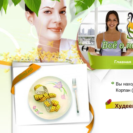
Главная
Вы нахо
Корпан (
Худее