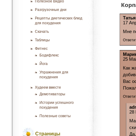
Полезное Видео
Корп
Разгрузочные дни
Татья
Рецепты диетических блюд
17 Ап
для похудения
Мне п
Скачать
Таблицы
Ответи
Фитнес
Мари
Бодифлекс
25 Ма
Йога
Как ж
Упражнения для
добив
похудения
Вас о
Худеем вместе
Пожа
Демотиваторы
Ответи
Истории успешного
ad
похудения
28
Полезные советы
Ма
ск
Страницы
Да