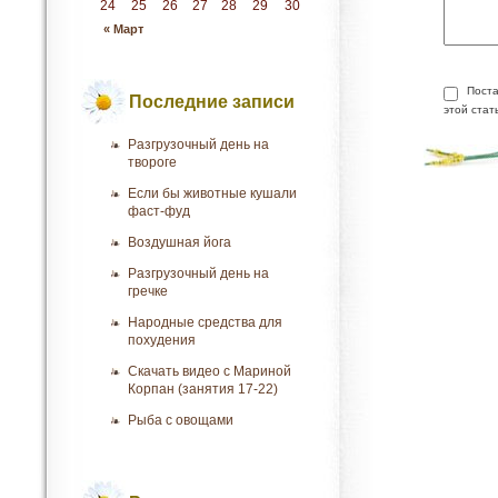
24
25
26
27
28
29
30
« Март
Поста
Последние записи
этой стат
Разгрузочный день на
твороге
Если бы животные кушали
фаст-фуд
Воздушная йога
Разгрузочный день на
гречке
Народные средства для
похудения
Скачать видео с Мариной
Корпан (занятия 17-22)
Рыба с овощами