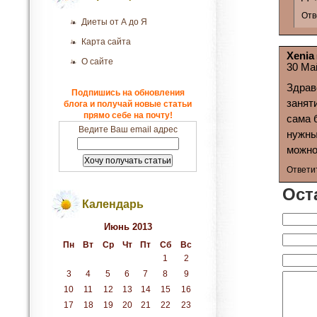
Отв
Диеты от А до Я
Карта сайта
Xenia
О сайте
30 Ма
Здрав
Подпишись на обновления
занят
блога и получай новые статьи
прямо себе на почту!
сама 
Ведите Ваш email адрес
нужны
можно
Ответи
Ост
Календарь
Июнь 2013
Пн
Вт
Ср
Чт
Пт
Сб
Вс
1
2
3
4
5
6
7
8
9
10
11
12
13
14
15
16
17
18
19
20
21
22
23