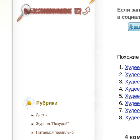
Если за
в социа
Похожие 
Худее
Худее
Худее
Худее
Худее
Рубрики
Худее
Худее
Диеты
Худее
Журнал "Похудей"
Питаемся правильно
4 ко