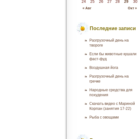
24
25
26
27
28
29
30
« Авг
Окт »
Последние записи
Разгрузочный день на
твороге
Если бы животные кушали
фаст-фуд
Воздушная йога
Разгрузочный день на
гречке
Народные средства для
похудения
Скачать видео с Мариной
Корпан (занятия 17-22)
Рыба с овощами