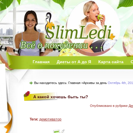
Главная
Диеты от А до Я
Карта сайта
О
Вы находитесь здесь:
Главная
>Архивы за день
Октябрь 4th, 20
А какой хочешь быть ты?
Опубликовано в рубрике
Де
Теги:
демотиватор