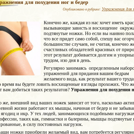
ражнения для похудения ног и бедер
Упражнения для 
Опубликовано в рубрике:
Конечно же, каждая из нас хочет иметь кра
вызывающие зависть и восхищение окруж
подтянутые ножки. Но если вы наивно пола
что все придет само собой, спешу вас огорч
большинстве случаев, не считая, конечно ж
счастливых обладателей красивых от приро
этот результат добивается долгим и упорн
трудом, изо дня в день.
Регулярно занимаясь определенным набор
упражнений для придания вашим бедрам
желаемого вида, как результат вашего труда
о время вы будете ловить восхищенные взгляды прохожих. Что ж
 вам добиться таких результатов?
Упражнения для похудения н
 же, внешний вид ваших ножек зависит от того, насколько акти
евной жизни работают их мышцы, начиная от бедер и не забыва
ягодиц и икр. У тех людей, занимающихся подобными нагрузка
офессии, таких как, гимнастки и балерины, мышцы подтянутые 
рованные, в силу постоянных нагрузок.
аши ножки приобрели желаемый вид, вам потребуется регулярн