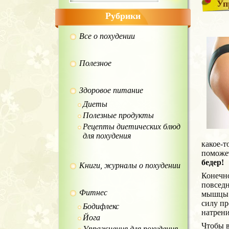
Уп
Рубрики
Все о похудении
Полезное
Здоровое питание
Диеты
Полезные продукты
Рецепты диетических блюд
для похудения
какое-т
поможет
бедер!
Книги, журналы о похудении
Конечно
повседн
Фитнес
мышцы 
силу пр
Бодифлекс
натрени
Йога
Чтобы в
Упражнения для похудения