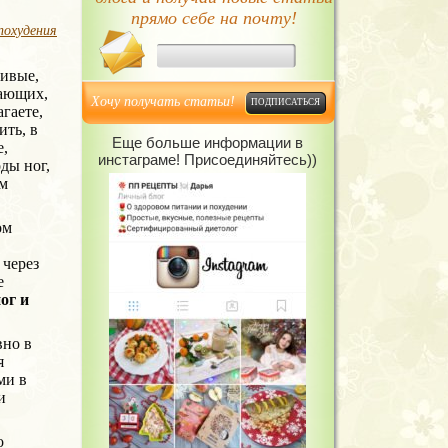
прямо себе на почту!
похудения
сивые,
ающих,
Хочу получать статьи!
гаете,
ить, в
Еще больше информации в
е,
инстаграме! Присоединяйтесь))
ды ног,
ым
ом
 через
е
ог и
вно в
я
ми в
и
о