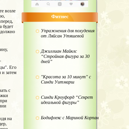
те возле
ию,
Фитнес
вперед,
а будет
Упражнения для похудения
 должно
от Ляйсан Утяшевой
ину,
Джиллиан Майклс
“Стройная фигура за 30
.
дней”
цы". Его
 и затем
"Красота за 10 минут" с
Синди Уитмарш
ать с
ожки
Синди Кроуфорд “Секрет
 при
идеальной фигуры”
нии
Бодифлекс с Мариной Корпан
идя на
дер,
амое