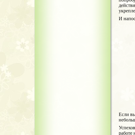
действи
укрепле
И напос
Если вы
небольш
Успехов
работе 