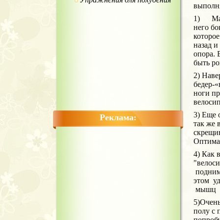
выполн
1) Махи
него бо
которое
назад и
опора. 
быть р
2) Наве
бедер-«
ноги пр
велосип
3) Еще 
Реклама:
так же 
скрещив
Оптимал
4) Как 
"велос
поднима
этом уд
мышц ж
5)Очен
полу с 
попробу