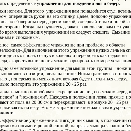
ять определенные
упражнения для похудения ног и бедер
:
 ногами. Для этого упражнения вам понадобится стул, встань
ком, оперевшись рукой на его спинку. Далее, подобно упражнен
 делают балерины перед тренировкой, совершайте махи ногой - 
 в стороны. Когда вы научитесь держать равновесие, вам не нужн
Во время выполнения упражнений не следует спешить. Дыхание
овным и спокойным.
рное, самое эффективное упражнение при проблеме в области
велосипед».Для выполнения этого упражнения нужно лечь на сп
иподнять от пола, согнув в коленях и перебирать как педалями
еда, скорость выполнения можно варьировать по мере уставания
одно замечательное упражнение для мышц этой группы- "ножни
выполняют в позиции, лежа на спине. Ножки разводят в стороны
ают, попеременно меняя ногу, которая будет находиться сверху.
ьно повторить это упражнение 20 - 25 раз.
вариант можно попробовать скрещивание ног, его можно чередов
ипедом" и "ножницами". Находясь в положении лежа, прямые н
ют от пола на 20-30 см и перекрещивают в воздухе 20 - 25 раз,
ерживая их на весу. Это же упражнение поможет вам в укрепле
ивота.
ь эффективное упражнение для ягодичных мышц, в положении с
прямыми ногами и ровной спиной, напрягая мышцы ягодиц и бе
йте «пройти» 2-3 метра вперед. Потом можно проделать то же с